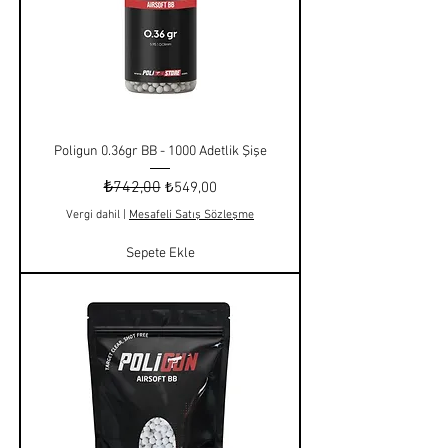
Poligun 0.36gr BB - 1000 Adetlik Şişe
Normal Fiyat
₺742,00
İndirimli Fiyat
₺549,00
Vergi dahil
|
Mesafeli Satış Sözleşme
Sepete Ekle