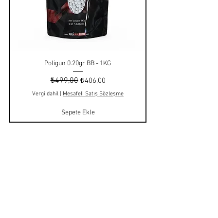
Poligun 0.20gr BB - 1KG
Normal Fiyat
₺499,00
İndirimli Fiyat
₺406,00
Vergi dahil
|
Mesafeli Satış Sözleşme
Sepete Ekle