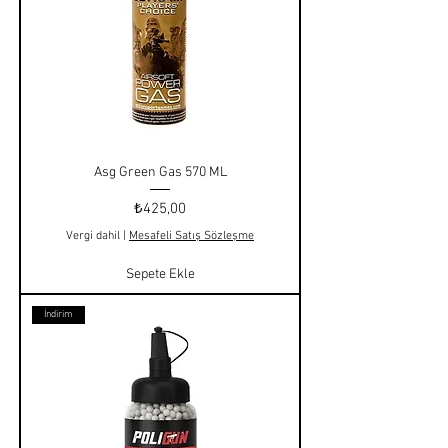
Asg Green Gas 570 ML
Fiyat
₺425,00
Vergi dahil
|
Mesafeli Satış Sözleşme
Sepete Ekle
İndirim