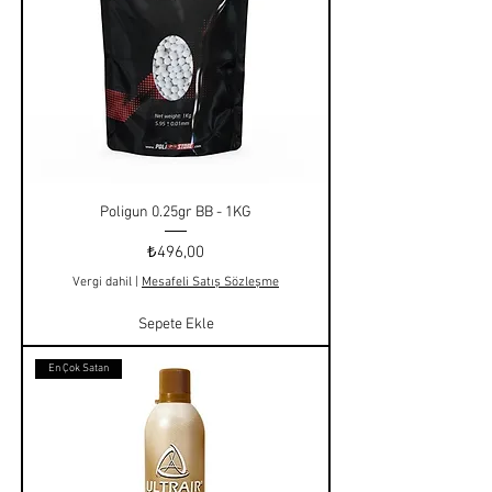
Poligun 0.25gr BB - 1KG
Fiyat
₺496,00
Vergi dahil
|
Mesafeli Satış Sözleşme
Sepete Ekle
En Çok Satan