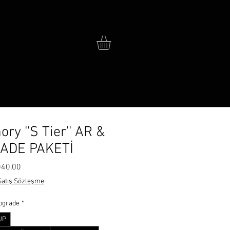
ry ''S Tier'' AR &
ADE PAKETİ
 Fiyat
İndirimli Fiyat
040,00
Satış Sözleşme
Upgrade
*
UP