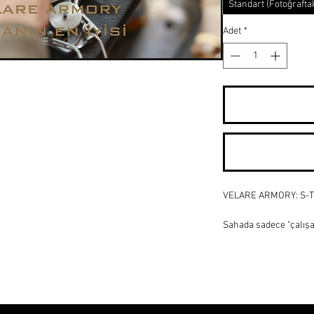
Standart (Fotoğrafta
Adet
*
VELARE ARMORY: S-T
Sahada sadece "çalışan
arasındaki fark, içinde
Armory
 olarak, 10 yı
standartlarımızla, As
Rifle (DMR) platformla
Sırf adı var diye bütçe
bizzat kendi ekipmanlar