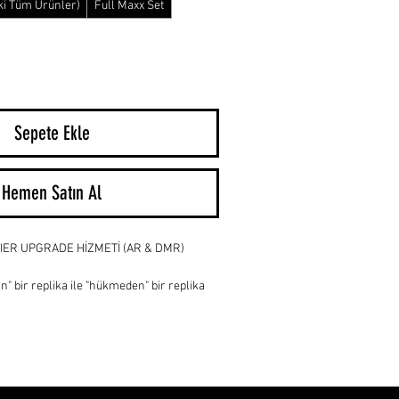
ki Tüm Ürünler)
Full Maxx Set
Sepete Ekle
Hemen Satın Al
IER UPGRADE HİZMETİ (AR & DMR)
" bir replika ile "hükmeden" bir replika 
ki mühendislikte saklıdır. 
Velare 
llık saha tecrübemiz ve hassas atölye 
sault Rifle (AR) ve Designated Marksman 
rınızı zirveye taşıyoruz.
nizi eriten şişirilmiş markalar yerine; 
ımızda test ettiğimiz, birbiriyle en 