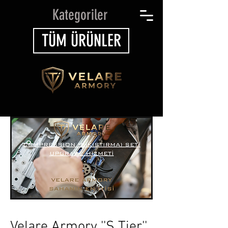
Kategoriler
TÜM ÜRÜNLER
Velare Armory ''S Tier''