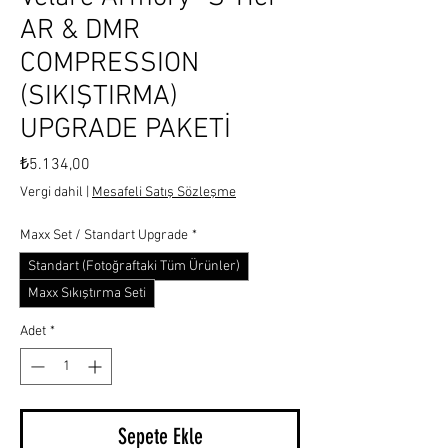
AR & DMR
COMPRESSION
(SIKIŞTIRMA)
UPGRADE PAKETİ
Fiyat
₺5.134,00
Vergi dahil
|
Mesafeli Satış Sözleşme
Maxx Set / Standart Upgrade
*
Standart (Fotoğraftaki Tüm Ürünler)
Maxx Sıkıştırma Seti
Adet
*
Sepete Ekle