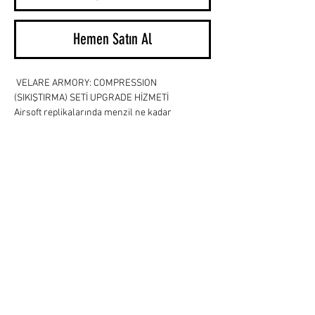
Hemen Satın Al
 VELARE ARMORY: COMPRESSION 
(SIKIŞTIRMA) SETİ UPGRADE HİZMETİ
Airsoft replikalarında menzil ne kadar 
önemliyse, her atışın birbiriyle aynı güçte 
(FPS) çıkması da isabet için o kadar kritiktir. 
Sahada stabiliteyi bozan, atışların sağa sola ya 
da aşağı yukarı sapmasına neden olan en 
büyük etken, gearbox içerisindeki hava 
kaçaklarıdır.
Velare Armory
 olarak, replikanızın pnömatik 
sistemini tamamen kusursuz hale getirmek ve 
hava kaçaklarını sıfırlamak için özel olarak 
optimize ettiğimiz 
Compression (Sıkıştırma) 
Seti
 hizmetini sunuyoruz. Şişirilmiş 
markaların fahiş fiyatları yerine, bizzat sahada 
test edip mükemmel uyumunu onayladığımız 