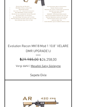
Evolution Recon MK18 Mod 1 10.8'' VELARE
DMR UPGRADE'LI
Normal Fiyat
₺29.985,00
İndirimli Fiyat
₺26.258,00
Vergi dahil
|
Mesafeli Satış Sözleşme
Sepete Ekle