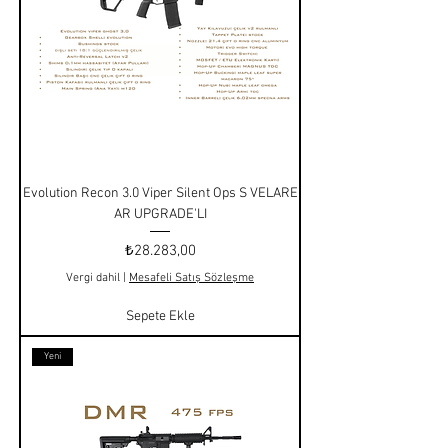
Evolution Recon 3.0 Viper Silent Ops S VELARE
AR UPGRADE'LI
Fiyat
₺28.283,00
Vergi dahil
|
Mesafeli Satış Sözleşme
Sepete Ekle
Yeni