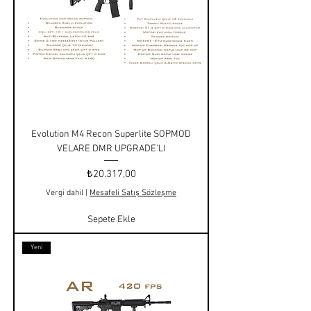
Evolution M4 Recon Superlite SOPMOD
VELARE DMR UPGRADE'LI
Fiyat
₺20.317,00
Vergi dahil
|
Mesafeli Satış Sözleşme
Sepete Ekle
Yeni