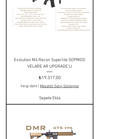
Evolution M4 Recon Superlite SOPMOD
VELARE AR UPGRADE'LI
Fiyat
₺19.317,00
Vergi dahil
|
Mesafeli Satış Sözleşme
Sepete Ekle