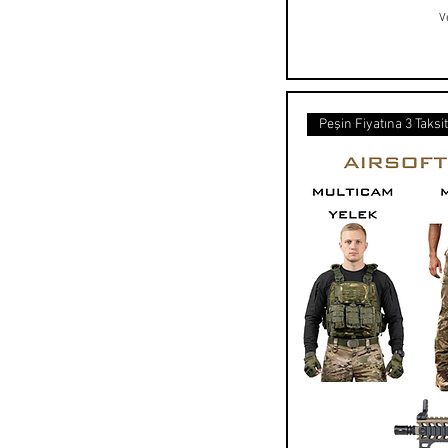
V
Peşin Fiyatına 3 Taksi