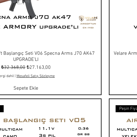
ft Başlangıç Seti V06 Specna Arms J70 AK47
Velare Arm
UPGRADE'LI
Normal Fiyat
İndirimli Fiyat
₺32.368,00
₺27.163,00
ergi dahil
|
Mesafeli Satış Sözleşme
Sepete Ekle
t
Peşin Fiya