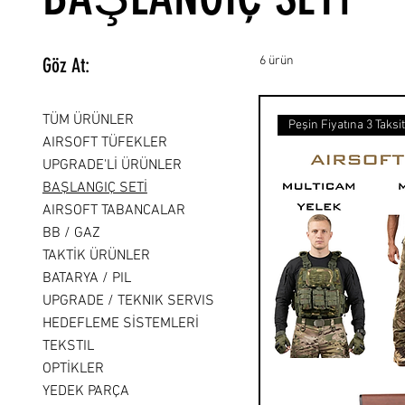
Göz At:
6 ürün
TÜM ÜRÜNLER
Peşin Fiyatına 3 Taksi
AIRSOFT TÜFEKLER
UPGRADE'Lİ ÜRÜNLER
BAŞLANGIÇ SETİ
AIRSOFT TABANCALAR
BB / GAZ
TAKTİK ÜRÜNLER
BATARYA / PIL
UPGRADE / TEKNIK SERVIS
HEDEFLEME SİSTEMLERİ
TEKSTIL
OPTİKLER
YEDEK PARÇA