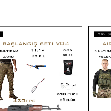
t
Peşin Fiya