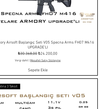
ory Airsoft Başlangıç Seti V05 Specna Arms FH07 M416
UPGRADE'LI
Normal Fiyat
İndirimli Fiyat
₺30.368,00
₺24.200,00
Vergi dahil
|
Mesafeli Satış Sözleşme
Sepete Ekle
tına 3 Taksit