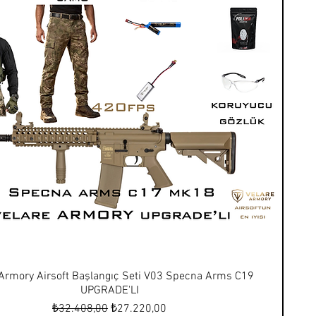
 Armory Airsoft Başlangıç Seti V03 Specna Arms C19
UPGRADE'LI
Normal Fiyat
İndirimli Fiyat
₺32.408,00
₺27.220,00