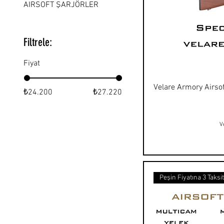
AIRSOFT ŞARJÖRLER
Filtrele:
Fiyat
Velare Armory Airso
₺24.200
₺27.220
V
Peşin Fiyatına 3 Taksi