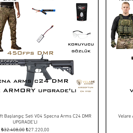
oft Başlangıç Seti V04 Specna Arms C24 DMR
Velare
UPGRADE'LI
Normal Fiyat
İndirimli Fiyat
₺32.408,00
₺27.220,00