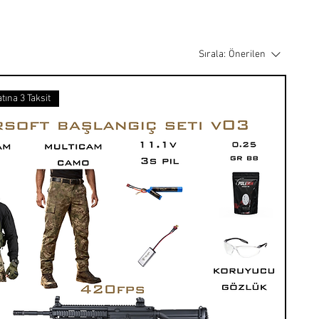
Sırala:
Önerilen
tına 3 Taksit